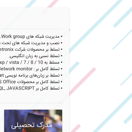
⦁ مدیریت شبکه های Work group.
⦁ نصب و مدیریت شبکه های تحت Domain.
⦁ تسلط بر محصولات شرکت CISCO, Mikrotik, Powerstation, Netronix.
⦁ تسلط نسبی به زبان انگلیسی.
⦁ مسلط به windows server 2003 / xp / vista / 7 / 8 / 10.
⦁ تسلط کامل بر : Microsoft VISIO, Rational Rose, Solar winds, Network monitor.
⦁ تسلط بر زبان‌های برنامه نویسی Pascal, C++, Assembly, Microcontroller 8051, VB.Net.
⦁ تسلط کامل بر محصولات MS Office.
⦁ تسلط کامل بر PHP, HTML, SQL, JAVASCRIPT.
مدرک تحصیلی